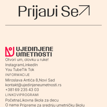
Prijavi Se
Otvori um, olovku u ruke!
Instagram
LinkedIn
You Tube
Tik Tok
INFORMACIJE
Miroslava Antića 8,Novi Sad
kontakt@ujedinjeneumetnosti.rs
+381 69 235 43 03
LINKOVI
PROGRAMI
Početna
Likovna škola za decu
O nama
Pripreme za srednju umetničku školu